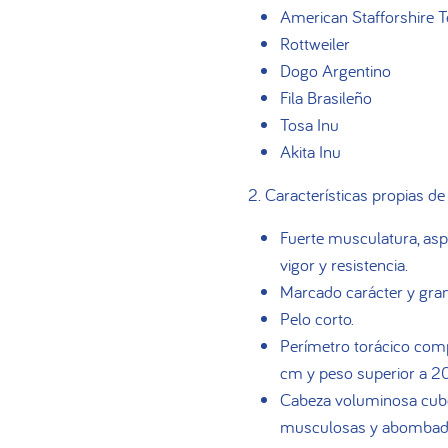
American Stafforshire Te
Rottweiler
Dogo Argentino
Fila Brasileño
Tosa Inu
Akita Inu
2. Características propias d
Fuerte musculatura, aspe
vigor y resistencia.
Marcado carácter y gran
Pelo corto.
Perímetro torácico comp
cm y peso superior a 20
Cabeza voluminosa cuboi
musculosas y abombadas